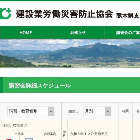
講習会詳細スケジュール
時間
会
開催日
玉掛け技能講習
学
令和８年１２月実施予定
申込書
講習案内
科