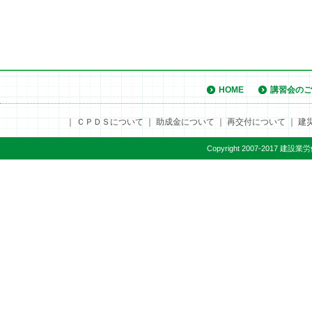
が、ご了承
2026.07.08
関係の改
厚生労働省
HOME
講習会のご
規則及び労
｜
ＣＰＤＳについて
｜
助成金について
｜
再交付について
｜
建
の保護等に
について周
Copyright 2007-2017 建設
2026.06.24
講習』の
すでにFA
をお願いしま
2026.06.24