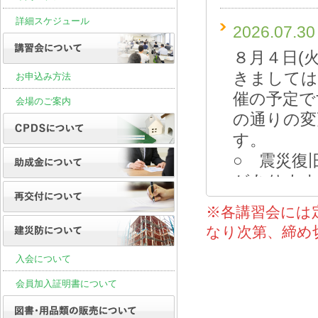
詳細スケジュール
2026.07.30
８月４日(
きましては
お申込み方法
催の予定で
会場のご案内
の通りの変
○ 震災復
があ
学科実施中
※各講習会には
なり次第、締め
この場合、
入会について
びFAX他
す。
会員加入証明書について
次回講習は