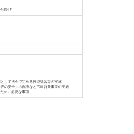
会館4Ｆ
関として法令で定める技能講習等の実施
建設の安全」の配布など広報啓発事業の実施
るために必要な事項