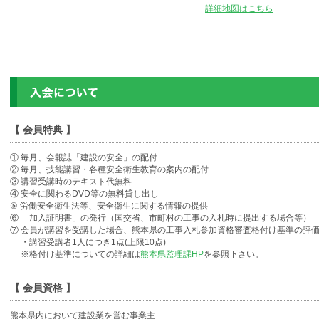
詳細地図はこちら
【 会員特典 】
① 毎月、会報誌「建設の安全」の配付
② 毎月、技能講習・各種安全衛生教育の案内の配付
③ 講習受講時のテキスト代無料
④ 安全に関わるDVD等の無料貸し出し
⑤ 労働安全衛生法等、安全衛生に関する情報の提供
⑥ 「加入証明書」の発行（国交省、市町村の工事の入札時に提出する場合等）
⑦ 会員が講習を受講した場合、熊本県の工事入札参加資格審査格付け基準の評
・講習受講者1人につき1点(上限10点)
※格付け基準についての詳細は
熊本県監理課HP
を参照下さい。
【 会員資格 】
熊本県内において建設業を営む事業主