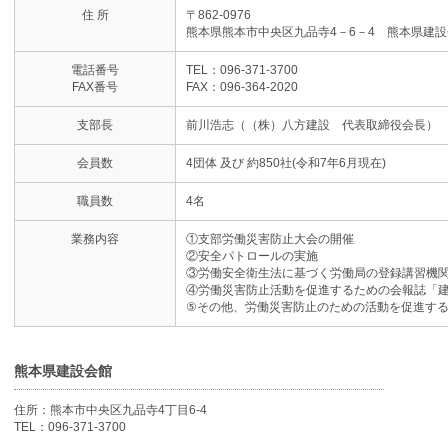
住 所
〒862-0976
熊本県熊本市中央区九品寺4－6－4 熊本県建設
電話番号
TEL：096-371-3700
FAX番号
FAX：096-364-2020
支部長
前川浩志（（株）八方建設 代表取締役会長）
会員数
4団体 及び 約850社(令和7年6月現在)
職員数
4名
業務内容
①支部労働災害防止大会の開催
②安全パトロールの実施
③労働安全衛生法に基づく労働局の登録講習機
④労働災害防止活動を促進するための会報誌「
⑤その他、労働災害防止のための活動を促進す
熊本県建設会館
住所：熊本市中央区九品寺4丁目6-4
TEL：096-371-3700