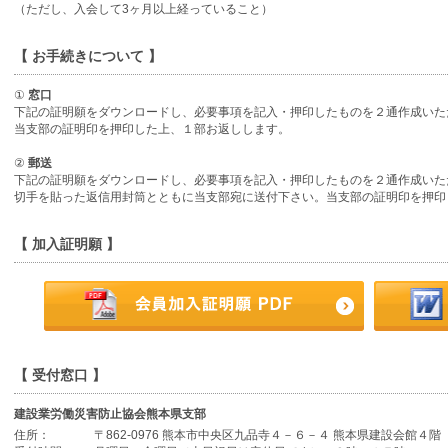
（ただし、入会して3ヶ月以上経っていること）
【 お手続きについて 】
①
窓口
下記の証明願をダウンロードし、必要事項を記入・押印したものを２通作成いた
当支部の証明印を押印した上、１部お返しします。
②
郵送
下記の証明願をダウンロードし、必要事項を記入・押印したものを２通作成いた
切手を貼った返信用封筒とともに当支部宛に送付下さい。当支部の証明印を押印
【 加入証明願 】
【 受付窓口 】
建設業労働災害防止協会熊本県支部
住所：
〒862-0976 熊本市中央区九品寺４－６－４ 熊本県建設会館４階