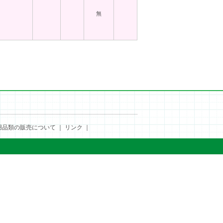
無
用品類の販売について
｜
リンク
｜