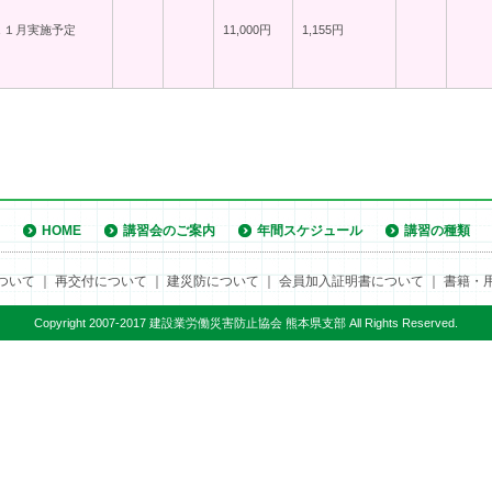
１１月実施予定
11,000円
1,155円
HOME
講習会のご案内
年間スケジュール
講習の種類
ついて
｜
再交付について
｜
建災防について
｜
会員加入証明書について
｜
書籍・
Copyright 2007-2017 建設業労働災害防止協会 熊本県支部 All Rights Reserved.