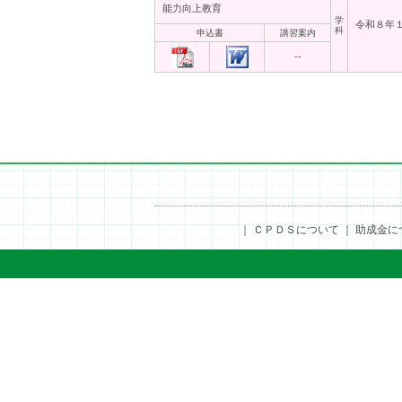
能力向上教育
学
令和８年
科
申込書
講習案内
--
｜
ＣＰＤＳについて
｜
助成金に