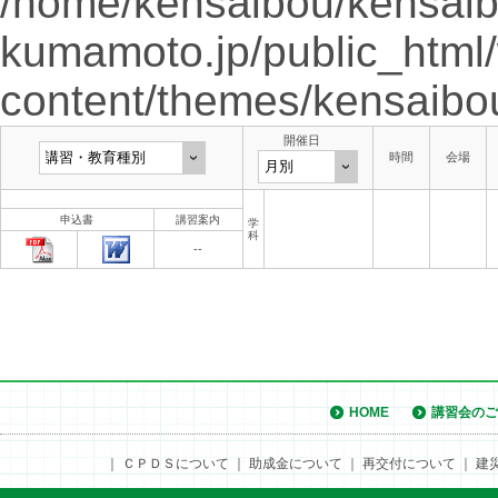
/home/kensaibou/kensaib
kumamoto.jp/public_html
content/themes/kensaibo
開催日
時間
会場
申込書
講習案内
学
科
--
HOME
講習会のご
｜
ＣＰＤＳについて
｜
助成金について
｜
再交付について
｜
建