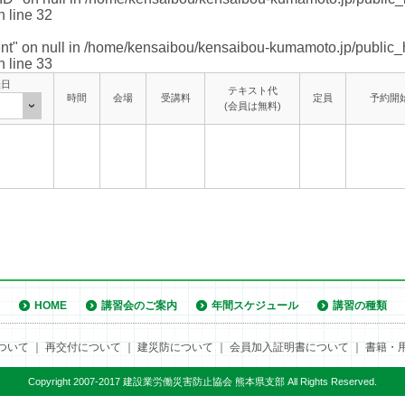
 line
32
nt" on null in
/home/kensaibou/kensaibou-kumamoto.jp/public_
 line
33
催日
テキスト代
時間
会場
受講料
定員
予約開
(会員は無料)
HOME
講習会のご案内
年間スケジュール
講習の種類
ついて
｜
再交付について
｜
建災防について
｜
会員加入証明書について
｜
書籍・
Copyright 2007-2017 建設業労働災害防止協会 熊本県支部 All Rights Reserved.