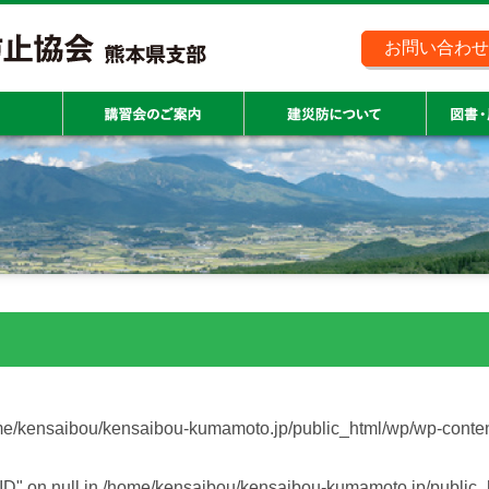
お問い合わせ
e/kensaibou/kensaibou-kumamoto.jp/public_html/wp/wp-conte
ID" on null in
/home/kensaibou/kensaibou-kumamoto.jp/public_