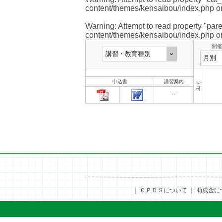
content/themes/kensaibou/index.php
on
Warning
: Attempt to read property "pare
content/themes/kensaibou/index.php
on
開
申込書
講習案内
学
科
--
｜
ＣＰＤＳについて
｜
助成金に