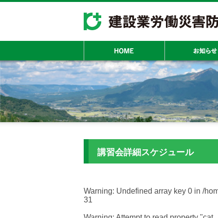
講習会詳細スケジュール
Warning
: Undefined array key 0 in
/hom
31
Warning
: Attempt to read property "cat_