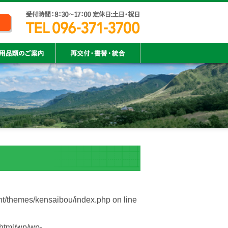
nt/themes/kensaibou/index.php
on line
html/wp/wp-