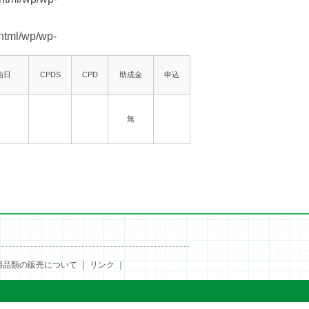
html/wp/wp-
始日
CPDS
CPD
助成金
申込
無
用品類の販売について
｜
リンク
｜