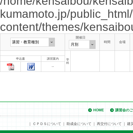
/home/kensaibou/kensaib
kumamoto.jp/public_html
content/themes/kensaibo
開催日
時間
会場
申込書
講習案内
学
科
--
HOME
講習会のご
｜
ＣＰＤＳについて
｜
助成金について
｜
再交付について
｜
建