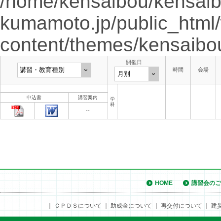
/home/kensaibou/kensaib
kumamoto.jp/public_html
content/themes/kensaibo
開催日
時間
会場
申込書
講習案内
学
科
--
HOME
講習会のご
｜
ＣＰＤＳについて
｜
助成金について
｜
再交付について
｜
建