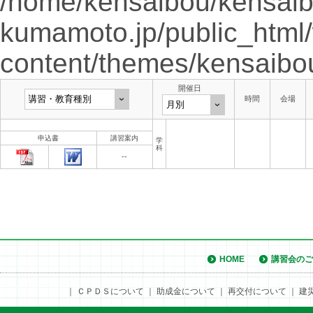
/home/kensaibou/kensaib
kumamoto.jp/public_html
content/themes/kensaibo
開催日
時間
会場
申込書
講習案内
学
科
--
HOME
講習会のご
｜
ＣＰＤＳについて
｜
助成金について
｜
再交付について
｜
建