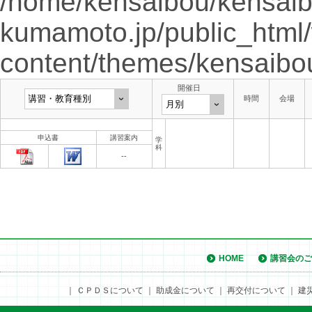
/home/kensaibou/kensaib
kumamoto.jp/public_html
content/themes/kensaibo
開催日
時間
会場
申込書
講習案内
学
科
--
HOME
講習会のご
｜
ＣＰＤＳについて
｜
助成金について
｜
再交付について
｜
建