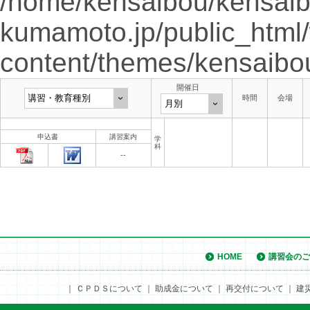
/home/kensaibou/kensaib
kumamoto.jp/public_html
content/themes/kensaibo
開催日
時間
会場
申込書
講習案内
学
科
--
HOME
講習会のご
｜
ＣＰＤＳについて
｜
助成金について
｜
再交付について
｜
建