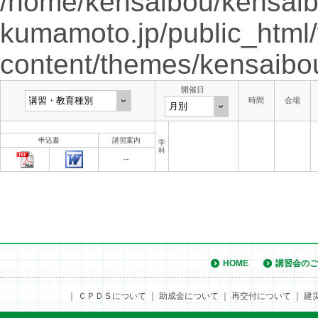
/home/kensaibou/kensaib
kumamoto.jp/public_html
content/themes/kensaibo
開催日
時間
会場
申込書
講習案内
学
科
--
HOME
講習会のご
｜
ＣＰＤＳについて
｜
助成金について
｜
再交付について
｜
建