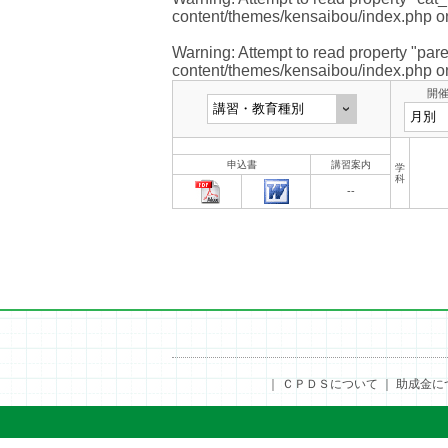
content/themes/kensaibou/index.php
on
Warning
: Attempt to read property "pare
content/themes/kensaibou/index.php
on
開
申込書
講習案内
学
科
--
｜
ＣＰＤＳについて
｜
助成金に