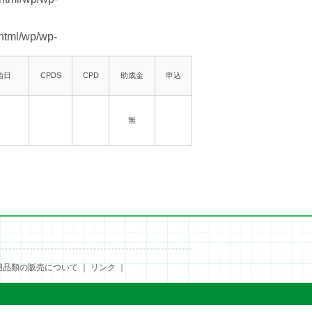
html/wp/wp-
始日
CPDS
CPD
助成金
申込
無
用品類の販売について
｜
リンク
｜