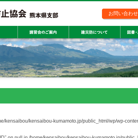
お問い合わせ
e/kensaibou/kensaibou-kumamoto.jp/public_html/wp/wp-conte
ID" on null in
/home/kensaibou/kensaibou-kumamoto.jp/public_