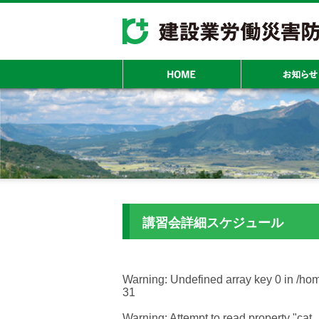
講習会詳細スケジュール
Warning
: Undefined array key 0 in
/hom
31
Warning
: Attempt to read property "cat_