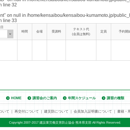
 line
32
nt" on null in
/home/kensaibou/kensaibou-kumamoto.jp/public_
 line
33
催日
テキスト代
時間
会場
受講料
定員
予約開
(会員は無料)
HOME
講習会のご案内
年間スケジュール
講習の種類
ついて
｜
再交付について
｜
建災防について
｜
会員加入証明書について
｜
書籍・
Copyright 2007-2017 建設業労働災害防止協会 熊本県支部 All Rights Reserved.