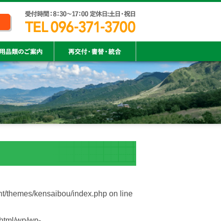
nt/themes/kensaibou/index.php
on line
html/wp/wp-