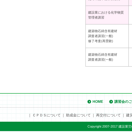
建設業における化学物質
管理者講習
建築物石綿含有建材
調査者講習(一般)
修了考査(再受験)
建築物石綿含有建材
調査者講習(一般)
HOME
講習会のご
｜
ＣＰＤＳについて
｜
助成金について
｜
再交付について
｜
建
Copyright 2007-2017 建設