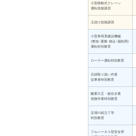
小型移動式クレーン
運転技能講習
玉掛け技能講習
小型車両系建設機械
(整地･運搬･積込･掘削用)
運転特別教育
ローラー運転特別教育
石綿取り扱い作業
従事者特別教育
酸素欠乏・硫化水素
危険作業特別教育
足場の組立て等
特別教育
フルハーネス型安全帯