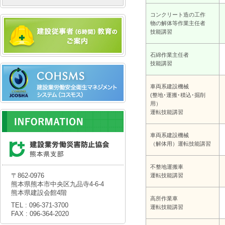
コンクリート造の工作
物の解体等作業主任者
技能講習
石綿作業主任者
技能講習
車両系建設機械
(整地･運搬･積込･掘削
用）
運転技能講習
車両系建設機械
（解体用）運転技能講習
不整地運搬車
〒862-0976
運転技能講習
熊本県熊本市中央区九品寺4-6-4
熊本県建設会館4階
高所作業車
TEL : 096-371-3700
運転技能講習
FAX : 096-364-2020