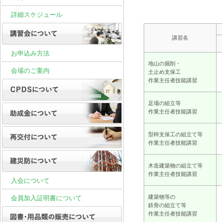
詳細スケジュール
講習名
お申込み方法
地山の掘削・
会場のご案内
土止め支保工
作業主任者技能講習
足場の組立等
作業主任者技能講習
型枠支保工の組立て等
作業主任者技能講習
木造建築物の組立て等
作業主任者技能講習
入会について
建築物等の
会員加入証明書について
鉄骨の組立て等
作業主任者技能講習